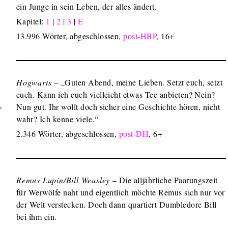
ein Junge in sein Leben, der alles ändert.
Kapitel:
1
|
2
|
3
|
E
13.996 Wörter, abgeschlossen,
post-HBP
, 16+
Hogwarts –
„Guten Abend, meine Lieben. Setzt euch, setzt
euch. Kann ich euch vielleicht etwas Tee anbieten? Nein?
Nun gut. Ihr wollt doch sicher eine Geschichte hören, nicht
’
wahr? Ich kenne viele.“
2.346 Wörter, abgeschlossen,
post-DH
, 6+
Remus Lupin/Bill Weasley
– Die alljährliche Paarungszeit
für Werwölfe naht und eigentlich möchte Remus sich nur vor
der Welt verstecken. Doch dann quartiert Dumbledore Bill
bei ihm ein.