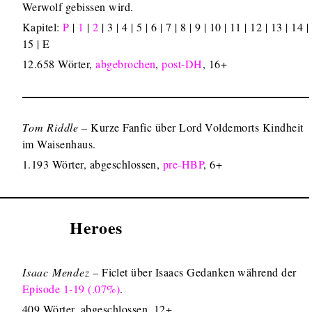
Werwolf gebissen wird.
Kapitel:
P
|
1
|
2
| 3 | 4 | 5 | 6 | 7 | 8 | 9 | 10 | 11 | 12 | 13 | 14 |
15 | E
12.658 Wörter,
abgebrochen
,
post-DH
, 16+
Tom Riddle
– Kurze Fanfic über Lord Voldemorts Kindheit
im Waisenhaus.
1.193 Wörter, abgeschlossen,
pre-HBP
, 6+
Heroes
Isaac Mendez
– Ficlet über Isaacs Gedanken während der
Episode 1-19 (.07%)
.
409 Wörter, abgeschlossen, 12+