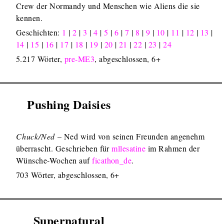
Crew der Normandy und Menschen wie Aliens die sie
kennen.
1
Geschichten:
1
|
2
|
3
|
4
|
5
|
6
|
7
|
8
|
9
|
10
|
11
|
12
|
13
|
14
|
15
|
16
|
17
|
18
|
19
|
20
|
21
|
22
|
23
|
24
5.217 Wörter,
pre-ME3
, abgeschlossen, 6+
Pushing Daisies
Chuck/Ned
– Ned wird von seinen Freunden angenehm
überrascht. Geschrieben für
mllesatine
im Rahmen der
Wünsche-Wochen auf
ficathon_de
.
703 Wörter, abgeschlossen, 6+
Supernatural