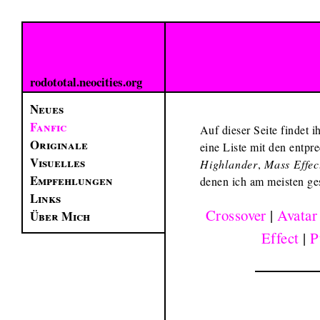
rodototal.neocities.org
Neues
Fanfic
Auf dieser Seite findet 
Originale
eine Liste mit den entp
Visuelles
Highlander
,
Mass Effec
Empfehlungen
denen ich am meisten ge
Links
Crossover
|
Avatar
Über Mich
Effect
|
P