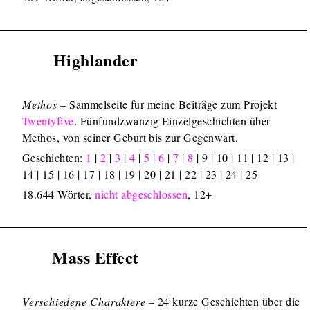
Highlander
Methos
– Sammelseite für meine Beiträge zum Projekt
Twentyfive
. Fünfundzwanzig Einzelgeschichten über
Methos, von seiner Geburt bis zur Gegenwart.
Geschichten:
1
|
2
|
3
|
4
|
5
|
6
|
7
|
8
| 9 | 10 | 11 | 12 | 13 |
14 | 15 | 16 | 17 | 18 | 19 | 20 | 21 | 22 | 23 | 24 | 25
18.644 Wörter,
nicht abgeschlossen
, 12+
Mass Effect
Verschiedene Charaktere
– 24 kurze Geschichten über die