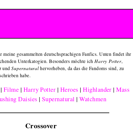
ihr meine gesammelten deutschsprachigen Fanfics. Unten findet ihr
rechenden Unterkatogien. Besonders möchte ich
Harry Potter
,
t
und
Supernatural
hervorheben, da das die Fandoms sind, zu
schrieben habe.
|
Filme
|
Harry Potter
|
Heroes
|
Highlander
|
Mass
ushing Daisies
|
Supernatural
|
Watchmen
Crossover