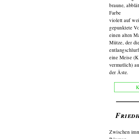
braune, abblä
Farbe
violett auf we
gepunktete V
einen alten M
Mütze, der di
entlangschlurf
eine Meise (
vermutlich) a
der Äste.
K
Fried
Zwischen im