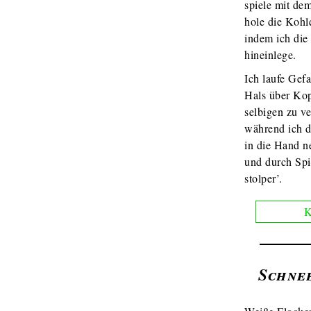
spiele mit de
hole die Kohl
indem ich di
hineinlege.
Ich laufe Gefa
Hals über Kop
selbigen zu ve
während ich d
in die Hand 
und durch Spi
stolper’.
K
Schne