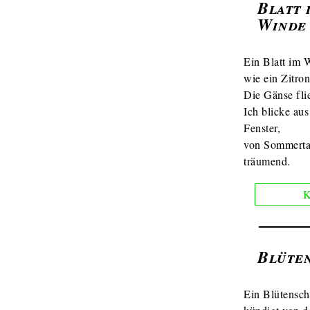
Blatt 
Winde
Ein Blatt im 
wie ein Zitron
Die Gänse fli
Ich blicke au
Fenster,
von Sommert
träumend.
K
Blüte
Ein Blütensch