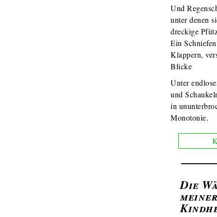
Und Regensch
unter denen s
dreckige Pfüt
Ein Schniefen
Klappern, ver
Blicke
Unter endlose
und Schaukel
in ununterbro
Monotonie.
K
Die W
meine
Kindh