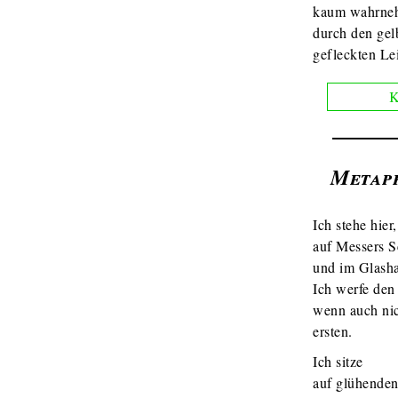
kaum wahrne
durch den gel
gefleckten Le
K
Metap
Ich stehe hier,
auf Messers S
und im Glash
Ich werfe den 
wenn auch ni
ersten.
Ich sitze
auf glühende