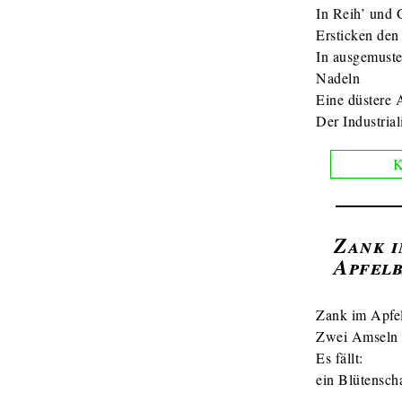
In Reih’ und 
Ersticken de
In ausgemuste
Nadeln
Eine düstere
Der Industrial
K
Zank 
Apfel
Zank im Apfe
Zwei Amseln 
Es fällt:
ein Blütensch