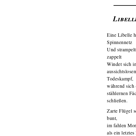
Libell
Eine Libelle 
Spinnennetz
Und strampel
zappelt
Windet sich i
aussichtslose
Todeskampf,
während sich 
stählernen Fä
schließen.
Zarte Flügel 
bunt,
im fahlen Mor
als ein letzte