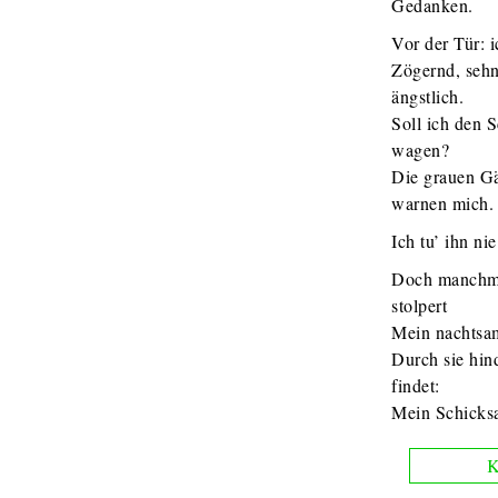
Gedanken.
Vor der Tür: i
Zögernd, seh
ängstlich.
Soll ich den S
wagen?
Die grauen G
warnen mich.
Ich tu’ ihn nie
Doch manchma
stolpert
Mein nachtsam
Durch sie hin
findet:
Mein Schicksa
K