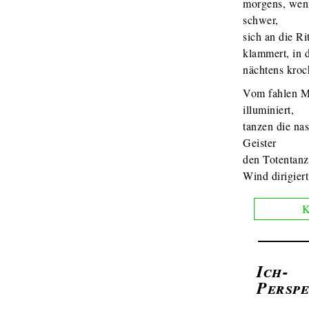
morgens, wen
schwer,
sich an die Ri
klammert, in d
nächtens kroc
Vom fahlen M
illuminiert,
tanzen die na
Geister
den Totentan
Wind dirigiert
K
Ich-
Perspe