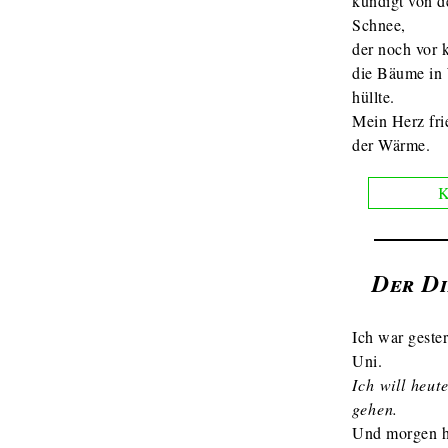
kündigt von d
Schnee,
der noch vor 
die Bäume in
hüllte.
Mein Herz frie
der Wärme.
K
Der D
Ich war gester
Uni.
Ich will heut
gehen.
Und morgen h