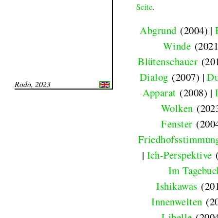
Seite
.
Abgrund
(2004) |
Winde
(2021
Blütenschauer
(201
Dialog
(2007) |
Du
Rodo, 2023
Apparat
(2008) |
Wolken
(2023
Fenster
(2004
Friedhofsstimmun
|
Ich-Perspektive
(
Im Tagebuc
Ishikawas
(201
Innenwelten
(20
Libelle
(2004