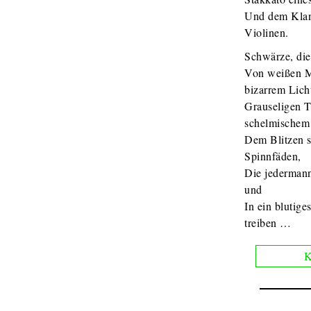
Und dem Klan
Violinen.
Schwärze, die,
Von weißen 
bizarrem Lich
Grauseligen 
schelmischem
Dem Blitzen s
Spinnfäden,
Die jederman
und
In ein blutige
treiben …
K