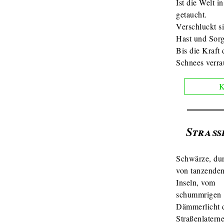
Ist die Welt i
getaucht.
Verschluckt si
Hast und Sor
Bis die Kraft 
Schnees verra
K
Straß
Schwärze, du
von tanzenden
Inseln, vom
schummrigen
Dämmerlicht 
Straßenlatern