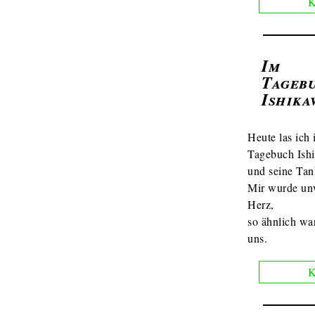
K
Im
Tageb
Ishika
Heute las ich
Tagebuch Ish
und seine Tan
Mir wurde un
Herz,
so ähnlich wa
uns.
K