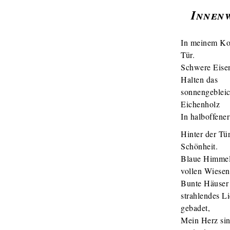
Innen
In meinem Ko
Tür.
Schwere Eise
Halten das
sonnengebleic
Eichenholz
In halboffene
Hinter der Tür
Schönheit.
Blaue Himmel
vollen Wiesen
Bunte Häuser 
strahlendes Li
gebadet,
Mein Herz sin