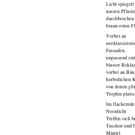
Licht spiegelt
nassen Pflaste
durchbrochen
braun-roten F
Vorbei an
neoklassizisti
Fassaden,
unpassend ents
blasser Rekla
vorbei an Bä
herbstlichen K
von denen gli
Tropfen plats
Im flackernde
Neonlicht
Treffen sich 
Taschen und 
Mäntel