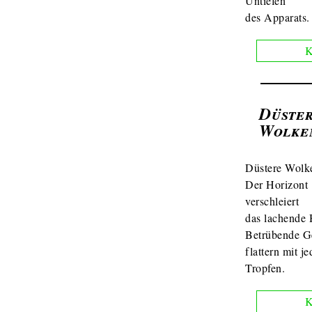
Untiefen
des Apparats.
K
Düste
Wolke
Düstere Wolk
Der Horizont
verschleiert
das lachende 
Betrübende G
flattern mit j
Tropfen.
K