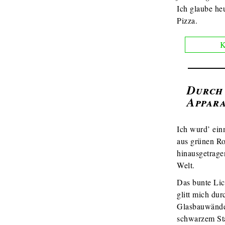
Ich glaube heu
Pizza.
K
Durch
Appar
Ich wurd’ ein
aus grünen Ro
hinausgetrage
Welt.
Das bunte Lic
glitt mich dur
Glasbauwände
schwarzem St