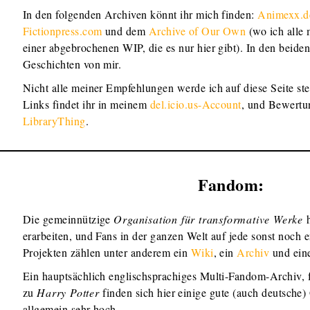
In den folgenden Archiven könnt ihr mich finden:
Animexx.d
Fictionpress.com
und dem
Archive of Our Own
(wo ich alle 
einer abgebrochenen WIP, die es nur hier gibt). In den beide
Geschichten von mir.
Nicht alle meiner Empfehlungen werde ich auf diese Seite st
Links findet ihr in meinem
del.icio.us-Account
, und Bewertun
LibraryThing
.
Fandom:
Die gemeinnützige
Organisation für transformative Werke
h
erarbeiten, und Fans in der ganzen Welt auf jede sonst noch 
Projekten zählen unter anderem ein
Wiki
, ein
Archiv
und ein
Ein hauptsächlich englischsprachiges Multi-Fandom-Archiv, 
zu
Harry Potter
finden sich hier einige gute (auch deutsche)
allgemein sehr hoch.