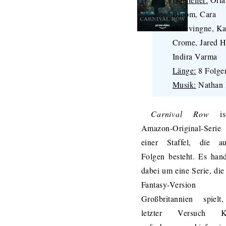
Bloom, Cara
Delevingne, Ka
Crome, Jared Ha
Indira Varma
Länge:
8 Folge
Musik:
Nathan 
Carnival Row
ist
Amazon-Original-Se
einer Staffel, die a
Folgen besteht. Es hand
dabei um eine Serie, die 
Fantasy-Versio
Großbritannien spielt
letzter Versuch Ko