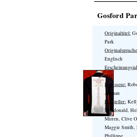
Gosford Pa
Originaltitel:
Go
Park
Originalsprache
Englisch
Erscheinungsja
2001
Regisseur:
Robe
Altman
Darsteller:
Kell
Macdonald, He
Mirren, Clive 
Maggie Smith,
Phillippe