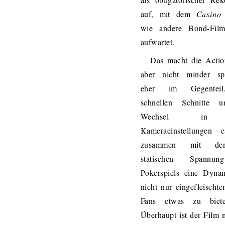
auf, mit dem
Casino
wie andere Bond-Fil
aufwartet.
Das macht die Actio
aber nicht minder sp
eher im Gegentei
schnellen Schnitte 
Wechsel in
Kameraeinstellungen e
zusammen mit de
statischen Spannu
Pokerspiels eine Dynam
nicht nur eingefleischt
Fans etwas zu biet
Überhaupt ist der Film 