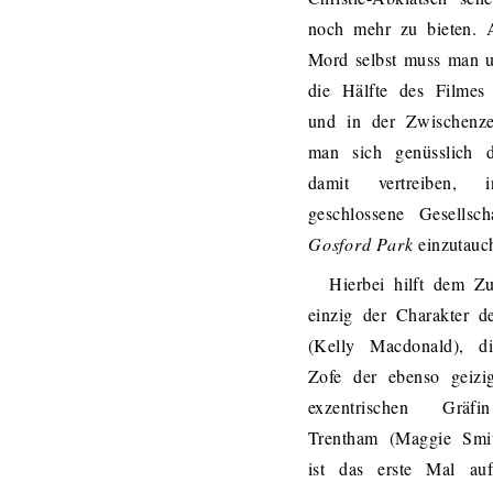
noch mehr zu bieten. 
Mord selbst muss man u
die Hälfte des Filmes 
und in der Zwischenze
man sich genüsslich d
damit vertreiben, 
geschlossene Gesellsch
Gosford Park
einzutauc
Hierbei hilft dem Z
einzig der Charakter d
(Kelly Macdonald), d
Zofe der ebenso geizi
exzentrischen Gräf
Trentham (Maggie Smit
ist das erste Mal au