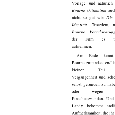
Vorlage, und natürlich
Bourne Ultimatum
auch
nicht so gut wie
Die
Identität
. Trotzdem,
Bourne Verschwörun
der Film es tro
aufnehmen.
Am Ende kennt
Bourne zumindest endli
kleinen Teil s
Vergangenheit und sche
selbst gefunden zu habe
oder wegen fri
Einschusswunden. Und
Landy bekommt endl
Aufmerksamkeit, die ihr 