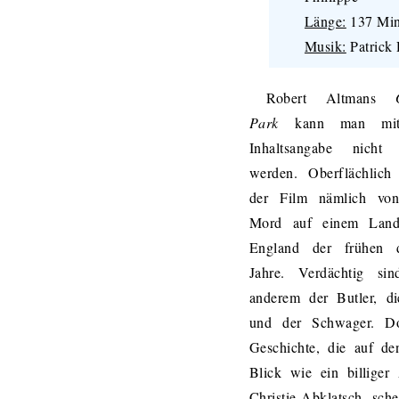
Länge:
137 Min
Musik:
Patrick
Robert Altmans
Park
kann man mit
Inhaltsangabe nicht 
werden. Oberflächlich 
der Film nämlich vo
Mord auf einem Land
England der frühen d
Jahre. Verdächtig sin
anderem der Butler, di
und der Schwager. D
Geschichte, die auf de
Blick wie ein billiger
Christie-Abklatsch sche