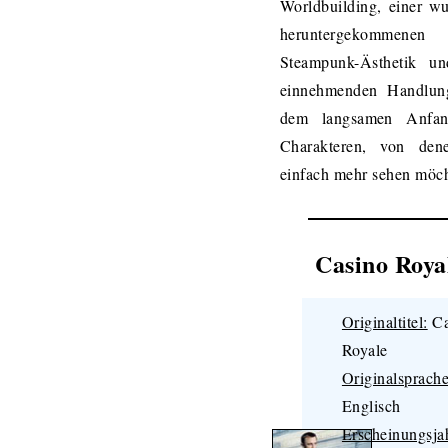
Worldbuilding, einer w
heruntergekommenen
Steampunk-Ästhetik un
einnehmenden Handlun
dem langsamen Anfa
Charakteren, von de
einfach mehr sehen möch
Casino Roya
Originaltitel:
Ca
Royale
Originalsprache
Englisch
Erscheinungsja