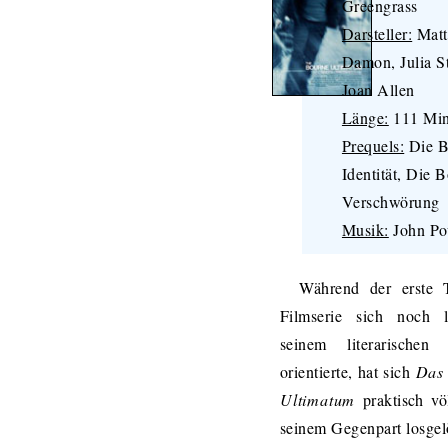
Greengrass
Darsteller:
Matt
Damon, Julia St
Joan Allen
Länge:
111 Min
Prequels:
Die B
Identität, Die 
Verschwörung
Musik:
John Po
Während der erste T
Filmserie sich noch 
seinem literarischen 
orientierte, hat sich
Das
Ultimatum
praktisch vö
seinem Gegenpart losgel