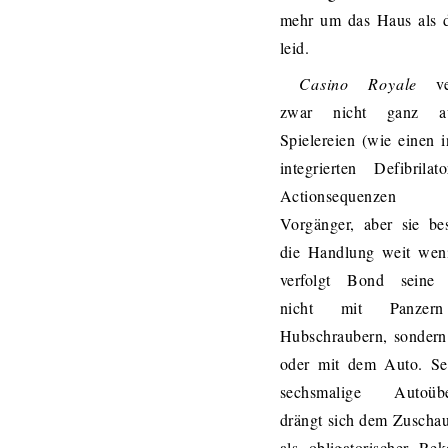
mehr um das Haus als d
leid.
Casino Royale
ver
zwar nicht ganz a
Spielereien (wie einen 
integrierten Defibrila
Actionsequenzen 
Vorgänger, aber sie be
die Handlung weit weni
verfolgt Bond seine
nicht mit Panzer
Hubschraubern, sondern
oder mit dem Auto. Sel
sechsmalige Autoübe
drängt sich dem Zuschau
als obligatorischer Rek