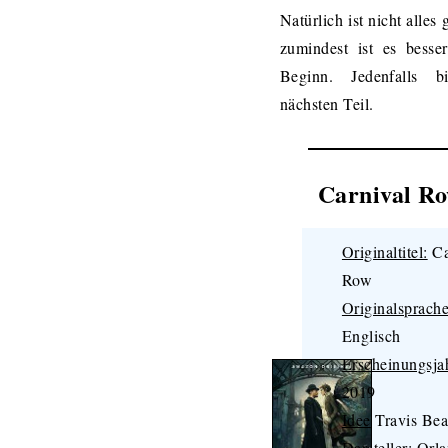
Natürlich ist nicht alles 
zumindest ist es besse
Beginn. Jedenfalls 
nächsten Teil.
Carnival R
Originaltitel:
Ca
Row
Originalsprache
Englisch
Erscheinungsja
2019
Idee
Travis Be
Darsteller:
Orla