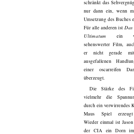
schränkt das Sehvergnü
nur dann ein, wenn m
Umsetzung des Buches e
Für alle anderen ist
Das
Ultimatum
ein wir
sehenswerter Film, au
er nicht gerade mi
ausgefallenen Handlu
einer oscarreifen Dars
überzeugt.
Die Stärke des Fi
vielmehr die Spannu
durch ein verwirrendes 
Maus Spiel erzeugt
Wieder einmal ist Jaso
der CIA ein Dorn i