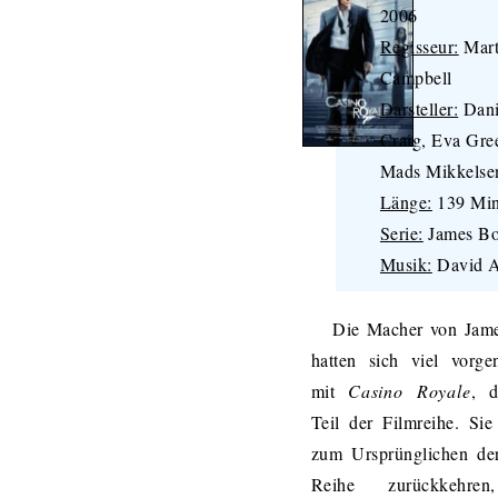
2006
Regisseur:
Mart
Campbell
Darsteller:
Dani
Craig, Eva Gre
Mads Mikkelse
Länge:
139 Min
Serie:
James B
Musik:
David A
Die Macher von Jam
hatten sich viel vorg
mit
Casino Royale
, 
Teil der Filmreihe. Sie
zum Ursprünglichen de
Reihe zurückkehre