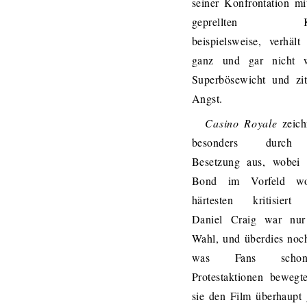
seiner Konfrontation mi
geprellten Ku
beispielsweise, verhält
ganz und gar nicht 
Superbösewicht und zit
Angst.
Casino Royale
zeich
besonders durch
Besetzung aus, wobei 
Bond im Vorfeld w
härtesten kritisiert
Daniel Craig war nur
Wahl, und überdies noc
was Fans sch
Protestaktionen bewegt
sie den Film überhaupt