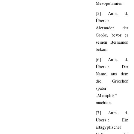
Mesopotamien
[5] Anm. d.
Übers.:
Alexander der
Große, bevor er
seinen Beinamen
bekam
[6] Anm. d.
Übers.: Der
Name, aus dem
die Griechen
später
„Memphis“
machten.
[7] Anm. d.
Übers.: Ein
altägyptischer