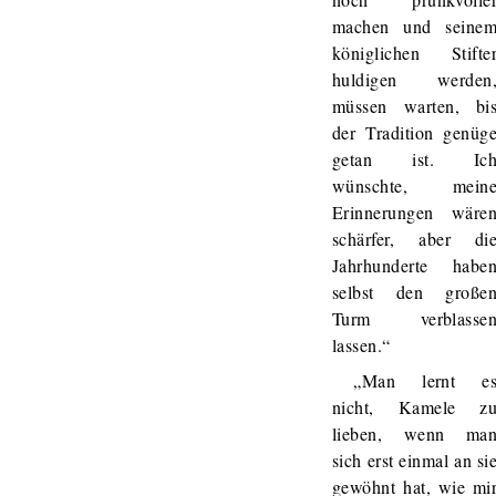
machen und seine
königlichen Stifte
huldigen werden
müssen warten, bi
der Tradition genüg
getan ist. Ic
wünschte, mein
Erinnerungen wäre
schärfer, aber di
Jahrhunderte habe
selbst den große
Turm verblasse
lassen.“
„Man lernt e
nicht, Kamele z
lieben, wenn ma
sich erst einmal an si
gewöhnt hat, wie mi