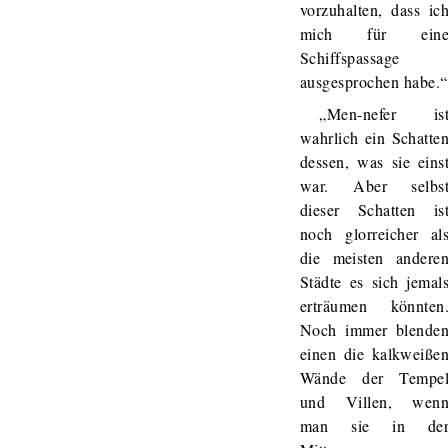
vorzuhalten, dass ic
mich für ein
Schiffspassage
ausgesprochen habe.“
„Men-nefer is
wahrlich ein Schatte
dessen, was sie eins
war. Aber selbs
dieser Schatten is
noch glorreicher al
die meisten andere
Städte es sich jemal
erträumen könnten
Noch immer blende
einen die kalkweiße
Wände der Tempe
und Villen, wen
man sie in de