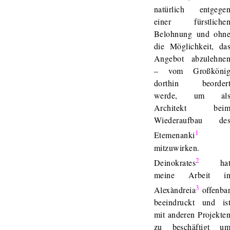
natürlich entgege
einer fürstliche
Belohnung und ohn
die Möglichkeit, da
Angebot abzulehne
– vom Großköni
dorthin beorder
werde, um al
Architekt bei
Wiederaufbau de
1
Etemenanki
mitzuwirken.
2
Deinokrates
ha
meine Arbeit i
3
Alexàndreia
offenba
beeindruckt und is
mit anderen Projekte
zu beschäftigt u