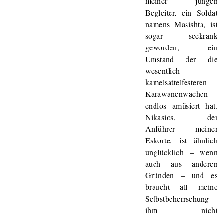
meiner junge
Begleiter, ein Solda
namens Masishta, is
sogar seekran
geworden, ei
Umstand der di
wesentlich
kamelsattelfesteren
Karawanenwachen
endlos amüsiert hat
Nikasios, de
Anführer meine
Eskorte, ist ähnlic
unglücklich – wen
auch aus andere
Gründen – und e
braucht all mein
Selbstbeherrschung
ihm nich