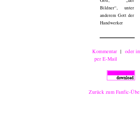
Gott, „der
Bildner“, unter
anderem Gott der
Handwerker
Kommentar
|
oder i
per E-Mail
Zurück zum Fanfic-Über