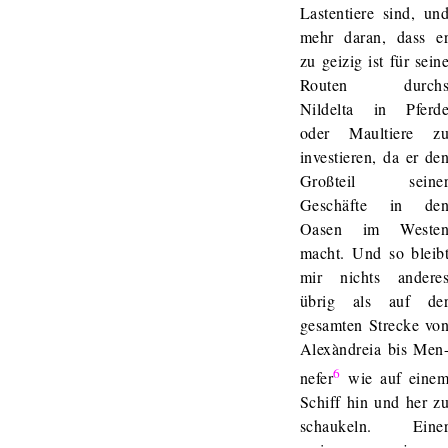
Lastentiere sind, un
mehr daran, dass e
zu geizig ist für sein
Routen durch
Nildelta in Pferd
oder Maultiere z
investieren, da er de
Großteil seine
Geschäfte in de
Oasen im Weste
macht. Und so bleib
mir nichts andere
übrig als auf de
gesamten Strecke vo
Alexàndreia bis Men
6
nefer
wie auf eine
Schiff hin und her z
schaukeln. Eine