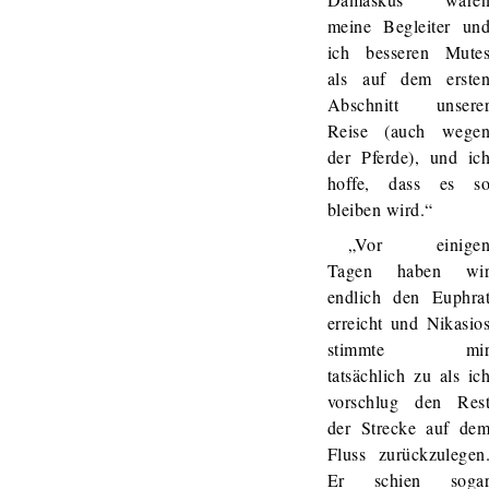
meine Begleiter un
ich besseren Mute
als auf dem erste
Abschnitt unsere
Reise (auch wege
der Pferde), und ic
hoffe, dass es s
bleiben wird.“
„Vor einige
Tagen haben wi
endlich den Euphra
erreicht und Nikasio
stimmte mi
tatsächlich zu als ic
vorschlug den Res
der Strecke auf de
Fluss zurückzulegen
Er schien soga