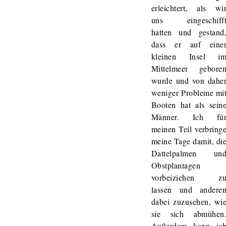
erleichtert, als wi
uns eingeschiff
hatten und gestand
dass er auf eine
kleinen Insel i
Mittelmeer gebore
wurde und von dahe
weniger Probleme mi
Booten hat als sein
Männer. Ich fü
meinen Teil verbring
meine Tage damit, di
Dattelpalmen un
Obstplantagen
vorbeiziehen z
lassen und andere
dabei zuzusehen, wi
sie sich abmühen
Außerdem kann ic