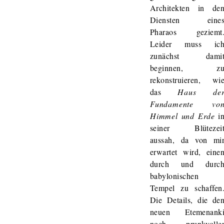
Architekten in de
Diensten eine
Pharaos geziemt
Leider muss ic
zunächst dami
beginnen, z
rekonstruieren, wi
das
Haus de
Fundamente vo
Himmel und Erde
i
seiner Blütezei
aussah, da von mi
erwartet wird, eine
durch und durc
babylonischen
Tempel zu schaffen
Die Details, die de
neuen Etemenank
noch prunkvolle