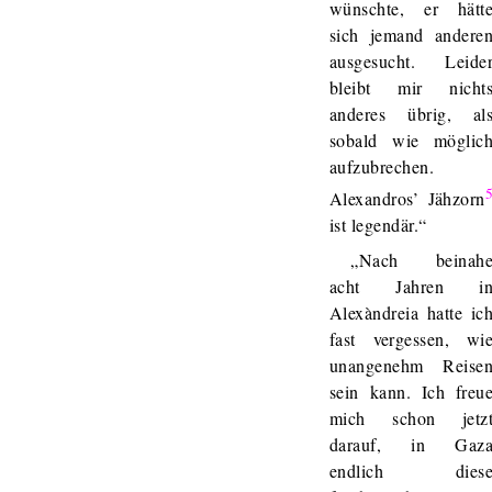
wünschte, er hätt
sich jemand andere
ausgesucht. Leide
bleibt mir nicht
anderes übrig, al
sobald wie möglic
aufzubrechen.
Alexandros’ Jähzorn
ist legendär.“
„Nach beinah
acht Jahren i
Alexàndreia hatte ic
fast vergessen, wi
unangenehm Reise
sein kann. Ich freu
mich schon jetz
darauf, in Gaz
endlich dies