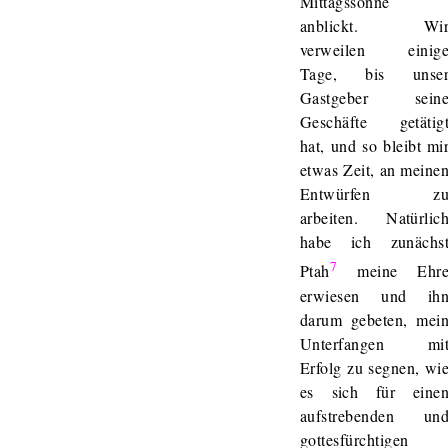
Mittagssonne
anblickt. Wi
verweilen einig
Tage, bis unse
Gastgeber sein
Geschäfte getätig
hat, und so bleibt mi
etwas Zeit, an meine
Entwürfen z
arbeiten. Natürlic
habe ich zunächs
7
Ptah
meine Ehr
erwiesen und ih
darum gebeten, mei
Unterfangen mi
Erfolg zu segnen, wi
es sich für eine
aufstrebenden un
gottesfürchtigen