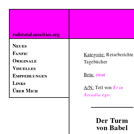
rodototal.neocities.org
Neues
Fanfic
Kategorie:
Reiseberichte
Originale
Tagebücher
Visuelles
Beta:
emar
Empfehlungen
Links
A/N:
Teil von
Et in
Über Mich
Arcadia ego
.
Der Turm
von Babel