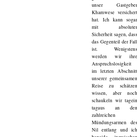
unser Gastgebe
Khamwese versicher
hat. Ich kann soga
mit absolute
Sicherheit sagen, das
das Gegenteil der Fal
ist. Wenigsten
werden wir ihr
Anspruchslosigkeit
im letzten Abschnit
unserer gemeinsame
Reise zu schätze
wissen, aber noc
schaukeln wir tagei
tagaus an de
zahlreichen
Mündungsarmen de
Nil entlang und ic
beneide inzwische