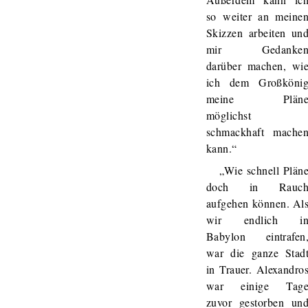
so weiter an meine
Skizzen arbeiten un
mir Gedanke
darüber machen, wi
ich dem Großköni
meine Plän
möglichst
schmackhaft mache
kann.“
„Wie schnell Plän
doch in Rauc
aufgehen können. Al
wir endlich i
Babylon eintrafen
war die ganze Stad
in Trauer. Alexandro
war einige Tag
zuvor gestorben un