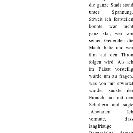
die ganze Stadt stan
unter Spannung
Soweit ich feststelle
konnte war nich
ganz klar, wer vo
seinen Generälen di
Macht hatte und we
ihm auf den Thro
folgen wird. Als ic
im Palast vorstelli
wurde um zu fragen
was von mir erwarte
wurde, zuckte de
Eunuch nur mit de
Schultern und sagt
‚Abwarten‘. Ic
vermute, das
langfristige
Bauprojekte derzei