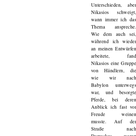
Unterschieden, abe
Nikasios schweigt
wann immer ich da
Thema anspreche
Wie dem auch sei
während ich wiede
an meinen Entwürfe
arbeitete, fan
Nikasios eine Grupp
von Händlern, di
wie wir nac
Babylon unterweg
war, und besorgt
Pferde, bei dere
Anblick ich fast vo
Freude weine
musste. Auf de
Straße nac
Damaskus ware