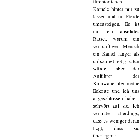
fürchterlichen
Kamele hinter mir z
lassen und auf Pferd
umzusteigen. Es is
mir ein absolute
Rätsel, warum ei
vernünftiger Mensc
ein Kamel länger al
unbedingt nötig reite
würde, aber de
Anführer de
Karawane, der mein
Eskorte und ich un
angeschlossen haben
schwört auf sie. Ic
vermute allerdings
dass es weniger dara
liegt, dass si
überlegene