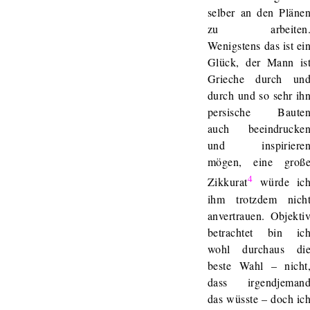
selber an den Pläne
zu arbeiten
Wenigstens das ist ei
Glück, der Mann is
Grieche durch un
durch und so sehr ih
persische Baute
auch beeindrucke
und inspiriere
mögen, eine groß
4
Zikkurat
würde ic
ihm trotzdem nich
anvertrauen. Objekti
betrachtet bin ic
wohl durchaus di
beste Wahl – nicht
dass irgendjeman
das wüsste – doch ic