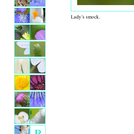
Lady’s smock.
P