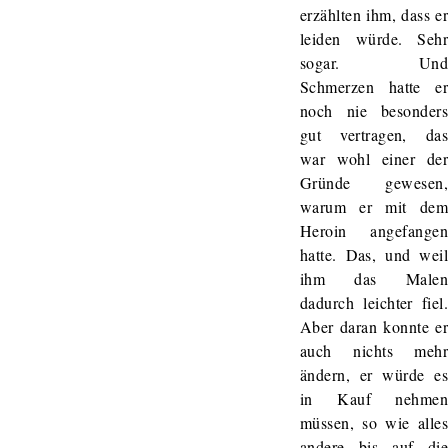
erzählten ihm, dass e
leiden würde. Seh
sogar. Un
Schmerzen hatte e
noch nie besonder
gut vertragen, da
war wohl einer de
Gründe gewesen
warum er mit de
Heroin angefange
hatte. Das, und wei
ihm das Male
dadurch leichter fiel
Aber daran konnte e
auch nichts meh
ändern, er würde e
in Kauf nehme
müssen, so wie alle
andere bis auf di