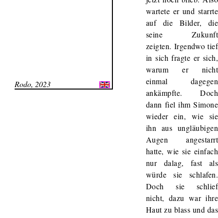
wartete er und starrt
auf die Bilder, di
seine Zukunf
zeigten. Irgendwo tie
in sich fragte er sich
warum er nich
einmal dagege
Rodo, 2023
ankämpfte. Doc
dann fiel ihm Simon
wieder ein, wie si
ihn aus ungläubige
Augen angestarr
hatte, wie sie einfac
nur dalag, fast al
würde sie schlafen
Doch sie schlie
nicht, dazu war ihr
Haut zu blass und da