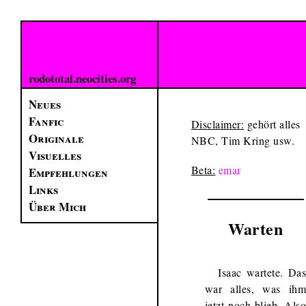
rodototal.neocities.org
Neues
Fanfic
Disclaimer:
gehört alles
Originale
NBC, Tim Kring usw.
Visuelles
Beta:
emar
Empfehlungen
Links
Über Mich
Warten
Isaac wartete. Da
war alles, was ih
jetzt noch blieb. Als