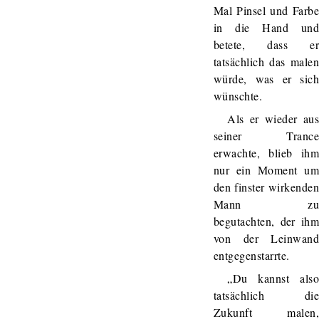
Mal Pinsel und Farb
in die Hand un
betete, dass e
tatsächlich das male
würde, was er sic
wünschte.
Als er wieder au
seiner Tranc
erwachte, blieb ih
nur ein Moment u
den finster wirkende
Mann z
begutachten, der ih
von der Leinwan
entgegenstarrte.
„Du kannst als
tatsächlich di
Zukunft malen