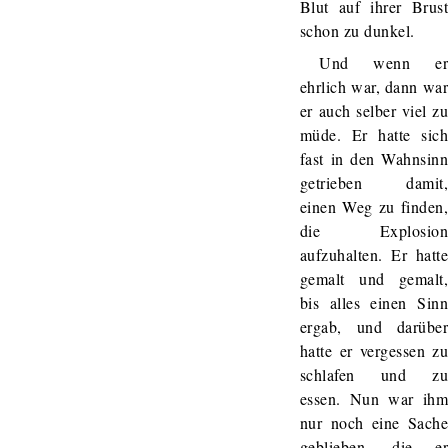
Blut auf ihrer Brus
schon zu dunkel.
Und wenn e
ehrlich war, dann wa
er auch selber viel z
müde. Er hatte sic
fast in den Wahnsin
getrieben damit
einen Weg zu finden
die Explosio
aufzuhalten. Er hatt
gemalt und gemalt
bis alles einen Sin
ergab, und darübe
hatte er vergessen z
schlafen und z
essen. Nun war ih
nur noch eine Sach
geblieben, die e