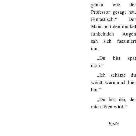
genau wie de
Professor gesagt hat
Fantastisch.“ De
Mann mit den dunke
funkelnden Auge
sah sich faszinier
um.
„Du bist spä
dran.“
„Ich schätze d
weißt, warum ich hie
bin.“
„Du bist der, de
mich töten wird.“
Ende