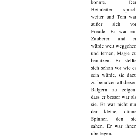
konnte. De
Heimleiter sprac
weiter und Tom wa
außer sich vo
Freude. Er war ei
Zauberer, und e
würde weit weggehe
und lernen, Magie z
benutzen. Er stellt
sich schon vor wie e
sein würde, sie daz
zu benutzen all diese
Bälgern zu zeigen
dass er besser war al
sie. Er war nicht nu
der kleine, dünn
Spinner, den si
sahen. Er war ihne
überlegen.