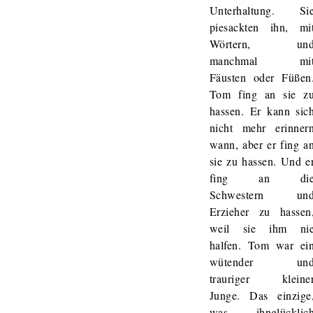
Unterhaltung. Si
piesackten ihn, mi
Wörtern, un
manchmal mi
Fäusten oder Füßen
Tom fing an sie z
hassen. Er kann sic
nicht mehr erinner
wann, aber er fing a
sie zu hassen. Und e
fing an di
Schwestern un
Erzieher zu hassen
weil sie ihm ni
halfen. Tom war ei
wütender un
trauriger kleine
Junge. Das einzige
was ihnglücklic