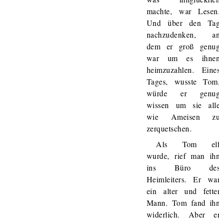
machte, war Lesen
Und über den Ta
nachzudenken, a
dem er groß genu
war um es ihne
heimzuzahlen. Eine
Tages, wusste Tom
würde er genu
wissen um sie all
wie Ameisen z
zerquetschen.
Als Tom el
wurde, rief man ih
ins Büro de
Heimleiters. Er wa
ein alter und fette
Mann. Tom fand ih
widerlich. Aber e