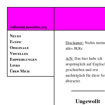
rodototal.neocities.org
Neues
Fanfic
Disclaimer:
Nichts meins
Originale
alles JKRs
Visuelles
A/N:
Das hier habe ich
Empfehlungen
ursprünglich auf Englisc
Links
geschrieben und erst
Über Mich
nachträglich für diese Se
übersetzt.
Ungewollt