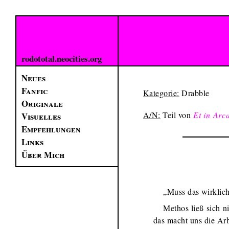
rodototal.neocities.org
Neues
Fanfic
Kategorie:
Drabble
Originale
A/N:
Teil von
Et in Arc
Visuelles
Empfehlungen
Links
Über Mich
„Muss das wirklich
Methos ließ sich ni
das macht uns die Arbe