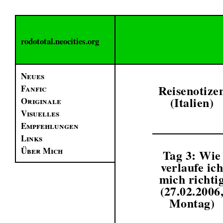
rodototal.neocities.org
Neues
Reisenotize
Fanfic
(Italien)
Originale
Visuelles
Empfehlungen
Links
Über Mich
Tag 3: Wie
verlaufe ic
mich richti
(27.02.2006
Montag)