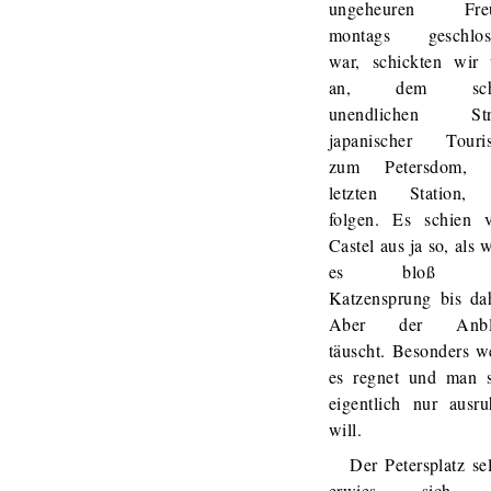
ungeheuren Fre
montags geschlos
war, schickten wir 
an, dem schi
unendlichen St
japanischer Touris
zum Petersdom, 
letzten Station,
folgen. Es schien 
Castel aus ja so, als 
es bloß e
Katzensprung bis da
Aber der Anbl
täuscht. Besonders 
es regnet und man s
eigentlich nur ausr
will.
Der Petersplatz se
erwies sich 