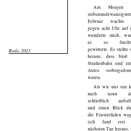
Am Morgen d
siebenundzwanzigste
Februar wachte 
gegen acht Uhr auf 
wunderte mich, wa
es so furcht
gewitterte. Es stellte 
Rodo, 2023
heraus, dass bloß 
Straßenbahn und ein
Autos vorbeigedonn
waren.
Als wir uns um k
nach neun da
schließlich aufraff
und einen Blick du
die Fensterläden wa
(ich fand erst
nächsten Tag heraus,