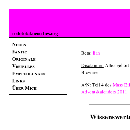
rodototal.neocities.org
Neues
Fanfic
Beta:
lian
Originale
Disclaimer:
Alles gehört
Visuelles
Bioware
Empfehlungen
Links
A/N:
Teil 4 des
Mass Eff
Über Mich
Adventskalenders 2011
Wissenswert