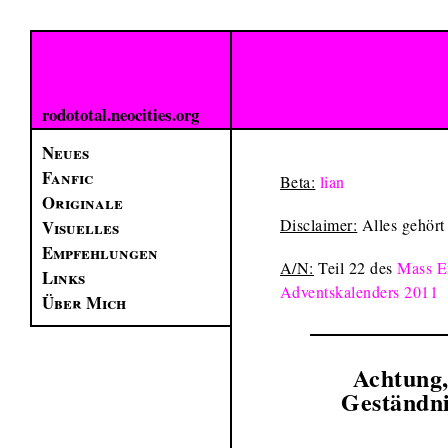
rodototal.neocities.org
Neues
Fanfic
Beta:
lian
Originale
Disclaimer:
Alles gehört
Visuelles
Empfehlungen
A/N:
Teil 22 des
Mass Ef
Links
Adventskalenders 2011
Über Mich
Achtung
Geständn