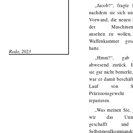
„Jacob?“, fragte
nachdem sie sich un
Vorwand, die neuen 
der Maschinenpi
ansehen zu wollen,
Waffenkammer gesc
hatte.
Rodo, 2023
„Hmm?“, gab 
abwesend zurück. E
sie gar nicht bemerkt,
war er damit beschäft
Lauf von She
Präzisionsgew
reparieren.
„Was meinen Sie, j
wir das Unmög
geschafft un
Selbstmordkommand