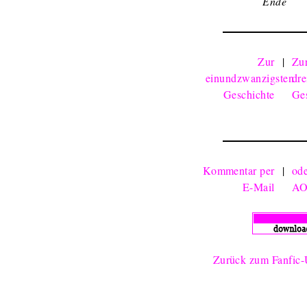
Ende
Zur
|
Zu
einundzwanzigsten
dr
Geschichte
Ge
Kommentar per
|
ode
E-Mail
AO
Zurück zum Fanfic-