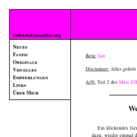
rodototal.neocities.org
Neues
Fanfic
Beta:
lian
Originale
Disclaimer:
Alles gehört
Visuelles
Empfehlungen
A/N:
Teil 2 des
Mass Eff
Links
Über Mich
We
Ein klickendes Ge
dazu, wieder einmal 