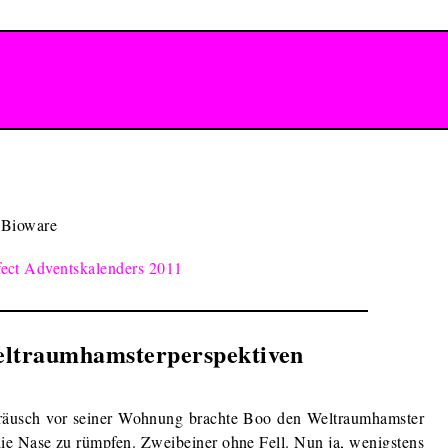
 Bioware
ect Adventskalenders 2011
ltraumhamsterperspektiven
räusch vor seiner Wohnung brachte Boo den Weltraumhamster
die Nase zu rümpfen. Zweibeiner ohne Fell. Nun ja, wenigstens