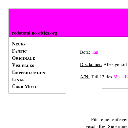
rodototal.neocities.org
Neues
Fanfic
Beta:
lian
Originale
Disclaimer:
Alles gehört
Visuelles
Empfehlungen
A/N:
Teil 12 des
Mass E
Links
Über Mich
Für eine entlege
geschäftig. Sie erinn