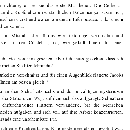
inrichtung, als er sie das erste Mal betrat. Die Cerberus-
kten die Köpfe über unverständlichen Datenmengen zusammen,
inischem Gerät und waren von einem Eifer besessen, der einem
chen konnte.
e ihn Miranda, die all das wie üblich gelassen nahm und
 sie auf der Citadel. „Und, wie gefällt Ihnen Ihr neuer
cht viel von ihm gesehen, aber ich muss gestehen, dass ich
arbeiten Sie hier, Miranda?“
kelten verschmitzt und für einen Augenblick flatterte Jacobs
Ihnen am besten gleich.“
bei an den Sicherheitsmechs und den unzähligen mysteriösen
 der Station, ein Weg, auf dem sich das aufgeregte Schnattern
ehrfurchtsvolles Flüstern verwandelte, bis die Menschen
 Reden aufgaben und sich voll auf ihre Arbeit konzentrierten.
iranda eine unscheinbare Tür.
sich eine Krankenstation. Eine modernere als er gewöhnt war,