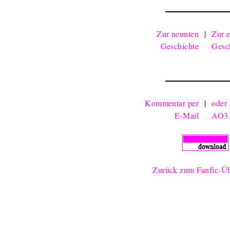
Zur neunten
|
Zur e
Geschichte
Gesc
Kommentar per
|
oder
E-Mail
AO3
Zurück zum Fanfic-Üb