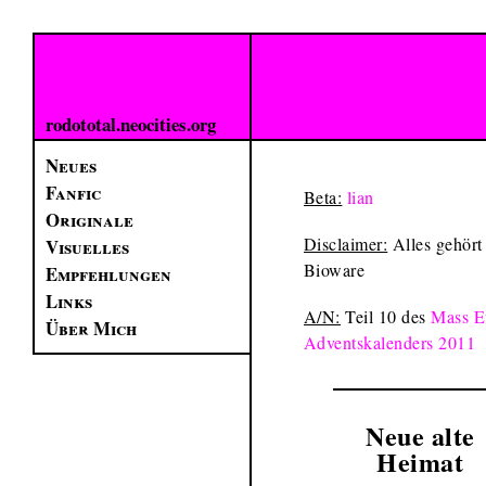
rodototal.neocities.org
Neues
Fanfic
Beta:
lian
Originale
Disclaimer:
Alles gehört
Visuelles
Bioware
Empfehlungen
Links
A/N:
Teil 10 des
Mass Ef
Über Mich
Adventskalenders 2011
Neue alte
Heimat