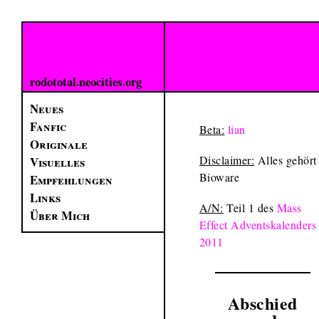
rodototal.neocities.org
Neues
Fanfic
Beta:
lian
Originale
Disclaimer:
Alles gehört
Visuelles
Bioware
Empfehlungen
Links
A/N:
Teil 1 des
Mass
Über Mich
Effect Adventskalenders
2011
Abschied