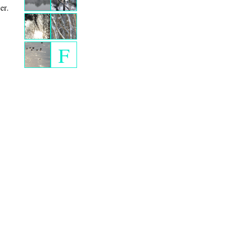
er.
F