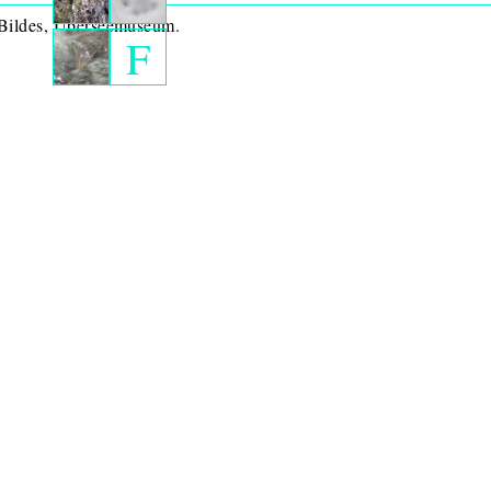
 Bildes, Überseemuseum.
F