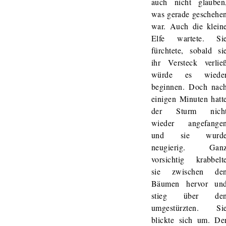
auch nicht glauben
was gerade geschehe
war. Auch die klein
Elfe wartete. Si
fürchtete, sobald si
ihr Versteck verlie
würde es wiede
beginnen. Doch nac
einigen Minuten hatt
der Sturm nich
wieder angefange
und sie wurd
neugierig. Gan
vorsichtig krabbelt
sie zwischen de
Bäumen hervor un
stieg über de
umgestürzten. Si
blickte sich um. De