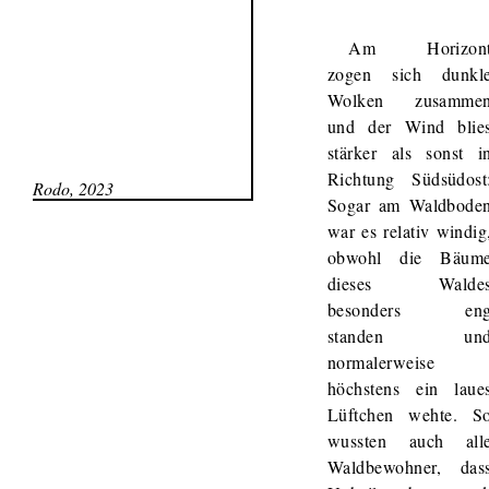
Am Horizon
zogen sich dunkl
Wolken zusamme
und der Wind blie
stärker als sonst i
Richtung Südsüdost
Rodo, 2023
Sogar am Waldbode
war es relativ windig
obwohl die Bäum
dieses Walde
besonders en
standen un
normalerweise
höchstens ein laue
Lüftchen wehte. S
wussten auch all
Waldbewohner, das