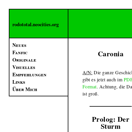
rodototal.neocities.org
Neues
Caronia
Fanfic
Originale
Visuelles
A/N:
Die ganze Geschic
Empfehlungen
gibt es jetzt auch im
PDF
Links
Format
. Achtung, die Da
Über Mich
ist groß.
Prolog: Der
Sturm