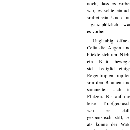
noch, dass es vorbe
war, es sollte einfac
vorbei sein. Und dan
– ganz plötzlich – wa
es vorbei.
Ungläubig öffnet
Celia die Augen un
blickte sich um. Nich
ein Blatt bewegt
sich. Lediglich einig
Regentropfen tropfte
von den Bäumen un
sammelten sich i
Pfützen. Bis auf da
leise Tropfgeräusc
war es still
gespenstisch still, s
als könne der Wal