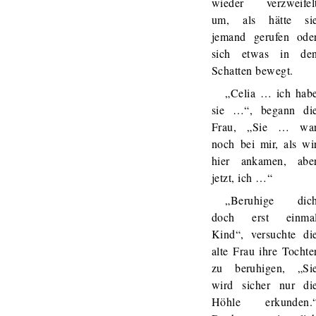
wieder verzweifel
um, als hätte si
jemand gerufen ode
sich etwas in de
Schatten bewegt.
„Celia … ich hab
sie …“, begann di
Frau, „Sie … wa
noch bei mir, als wi
hier ankamen, abe
jetzt, ich …“
„Beruhige dic
doch erst einma
Kind“, versuchte di
alte Frau ihre Tochte
zu beruhigen, „Si
wird sicher nur di
Höhle erkunden.