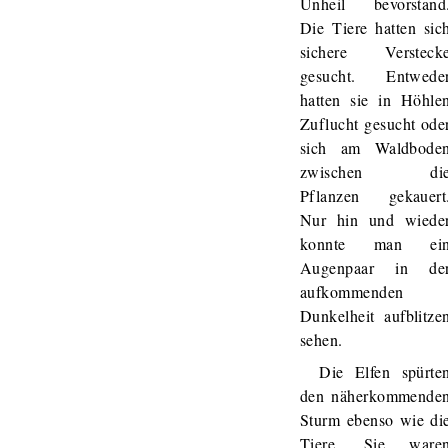
Unheil bevorstand
Die Tiere hatten sic
sichere Versteck
gesucht. Entwede
hatten sie in Höhle
Zuflucht gesucht ode
sich am Waldbode
zwischen di
Pflanzen gekauert
Nur hin und wiede
konnte man ei
Augenpaar in de
aufkommenden
Dunkelheit aufblitze
sehen.
Die Elfen spürte
den näherkommende
Sturm ebenso wie di
Tiere. Sie ware