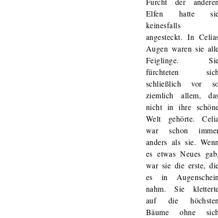
Furcht der andere
Elfen hatte si
keinesfalls
angesteckt. In Celia
Augen waren sie all
Feiglinge. Si
fürchteten sic
schließlich vor s
ziemlich allem, da
nicht in ihre schön
Welt gehörte. Celi
war schon imme
anders als sie. Wen
es etwas Neues gab
war sie die erste, di
es in Augenschei
nahm. Sie klettert
auf die höchste
Bäume ohne sic