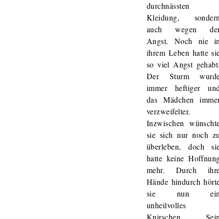
durchnässten
Kleidung, sonder
auch wegen de
Angst. Noch nie i
ihrem Leben hatte si
so viel Angst gehabt
Der Sturm wurd
immer heftiger un
das Mädchen imme
verzweifelter.
Inzwischen wünscht
sie sich nur noch z
überleben, doch si
hatte keine Hoffnun
mehr. Durch ihr
Hände hindurch hört
sie nun ei
unheilvolles
Knirschen. Sei