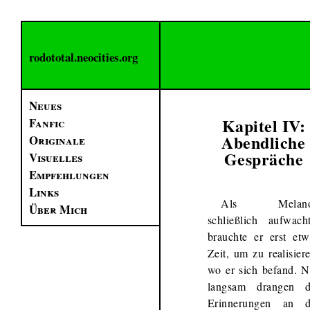
rodototal.neocities.org
Neues
Kapitel IV:
Fanfic
Abendliche
Originale
Gespräche
Visuelles
Empfehlungen
Links
Als Melan
Über Mich
schließlich aufwacht
brauchte er erst etw
Zeit, um zu realisier
wo er sich befand. N
langsam drangen d
Erinnerungen an d