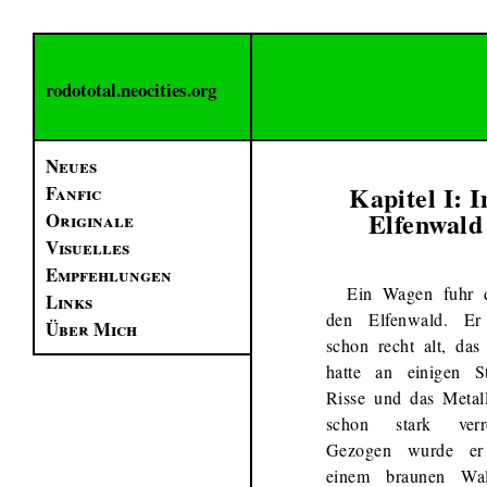
rodototal.neocities.org
Neues
Kapitel I: 
Fanfic
Elfenwald
Originale
Visuelles
Empfehlungen
Ein Wagen fuhr 
Links
den Elfenwald. E
Über Mich
schon recht alt, das
hatte an einigen St
Risse und das Metal
schon stark verro
Gezogen wurde er
einem braunen Wal