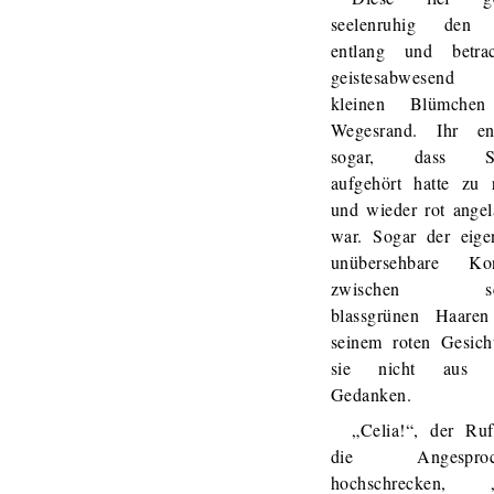
seelenruhig den 
entlang und betrac
geistesabwesend
kleinen Blümche
Wegesrand. Ihr en
sogar, dass Se
aufgehört hatte zu 
und wieder rot angel
war. Sogar der eigen
unübersehbare Kon
zwischen sei
blassgrünen Haare
seinem roten Gesicht
sie nicht aus i
Gedanken.
„Celia!“, der Ruf
die Angesproc
hochschrecken, „