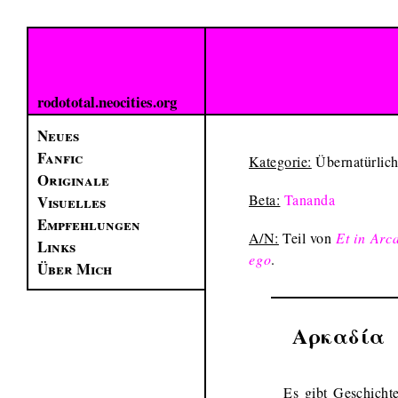
rodototal.neocities.org
Neues
Fanfic
Kategorie:
Übernatürlich
Originale
Beta:
Tananda
Visuelles
Empfehlungen
A/N:
Teil von
Et in Arc
Links
ego
.
Über Mich
Αρκαδία
Es gibt Geschicht