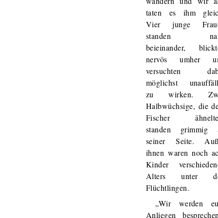
wandern und wir al
taten es ihm gleic
Vier junge Frau
standen na
beieinander, blickt
nervös umher u
versuchten dab
möglichst unauffäll
zu wirken. Zw
Halbwüchsige, die d
Fischer ähnelte
standen grimmig 
seiner Seite. Auß
ihnen waren noch ac
Kinder verschieden
Alters unter d
Flüchtlingen.
„Wir werden eu
Anliegen besprechen