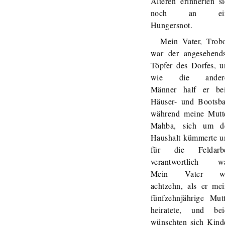
Älteren erinnerten s
noch an ei
Hungersnot.
Mein Vater, Trobo
war der angesehends
Töpfer des Dorfes, u
wie die ander
Männer half er be
Häuser- und Bootsba
während meine Mutte
Mahba, sich um d
Haushalt kümmerte u
für die Feldarbe
verantwortlich wa
Mein Vater w
achtzehn, als er mei
fünfzehnjährige Mutt
heiratete, und bei
wünschten sich Kinde