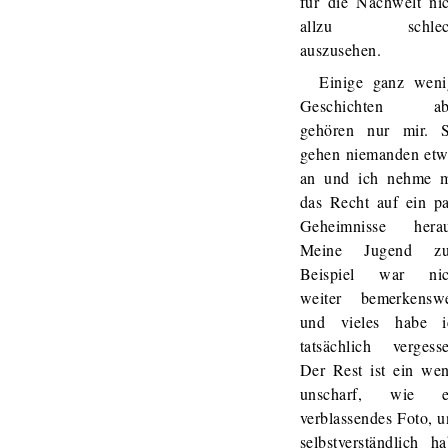
für die Nachwelt nic
allzu schlec
auszusehen.
Einige ganz weni
Geschichten ab
gehören nur mir. S
gehen niemanden etw
an und ich nehme m
das Recht auf ein pa
Geheimnisse herau
Meine Jugend z
Beispiel war nic
weiter bemerkenswe
und vieles habe i
tatsächlich vergesse
Der Rest ist ein wen
unscharf, wie e
verblassendes Foto, 
selbstverständlich h