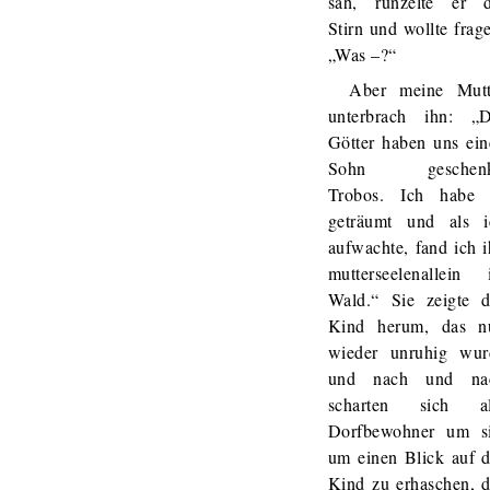
sah, runzelte er d
Stirn und wollte frag
„Was –?“
Aber meine Mutt
unterbrach ihn: „D
Götter haben uns ein
Sohn geschenk
Trobos. Ich habe 
geträumt und als i
aufwachte, fand ich 
mutterseelenallein 
Wald.“ Sie zeigte d
Kind herum, das n
wieder unruhig wur
und nach und na
scharten sich al
Dorfbewohner um si
um einen Blick auf d
Kind zu erhaschen, d